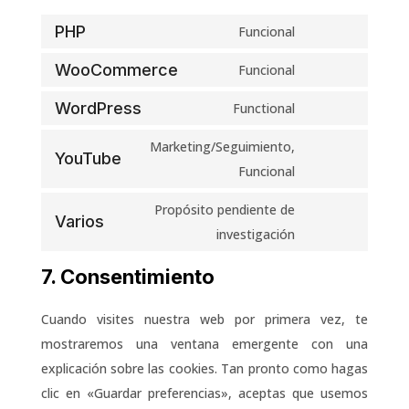
PHP
Funcional
Consent
to
WooCommerce
Funcional
Consent
service
to
WordPress
Functional
php
Consent
service
to
Marketing/Seguimiento,
woocommerce
YouTube
service
Consent
Funcional
wordpress
to
Propósito pendiente de
service
Varios
Consent
investigación
youtube
to
7. Consentimiento
service
varios
Cuando visites nuestra web por primera vez, te
mostraremos una ventana emergente con una
explicación sobre las cookies. Tan pronto como hagas
clic en «Guardar preferencias», aceptas que usemos