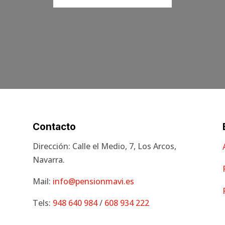
Contacto
Dirección: Calle el Medio, 7, Los Arcos,
Navarra.
Mail:
info@pensionmavi.es
Tels:
948 640 984
/
608 934 222