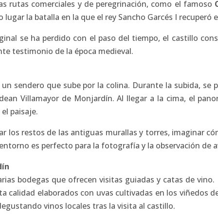
las rutas comerciales y de peregrinación, como el famoso
o lugar la batalla en la que el rey Sancho Garcés I recuperó
ginal se ha perdido con el paso del tiempo, el castillo co
nte testimonio de la época medieval.
 de un sendero que sube por la colina. Durante la subida, s
ean Villamayor de Monjardín. Al llegar a la cima, el pan
el paisaje.
ar los restos de las antiguas murallas y torres, imaginar cóm
 entorno es perfecto para la fotografía y la observación de a
dín
rias bodegas que ofrecen visitas guiadas y catas de vino. 
lta calidad elaborados con uvas cultivadas en los viñedos d
gustando vinos locales tras la visita al castillo.